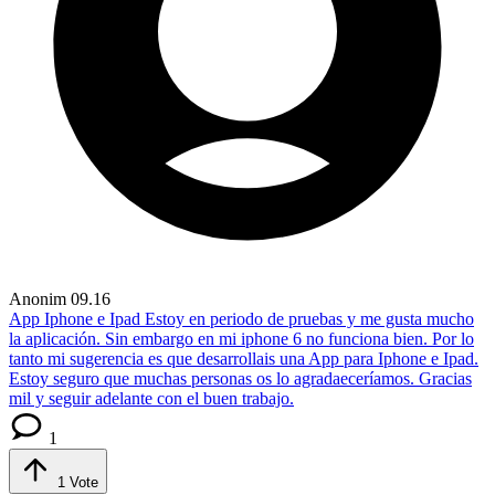
Anonim
09.16
App Iphone e Ipad
Estoy en periodo de pruebas y me gusta mucho
la aplicación. Sin embargo en mi iphone 6 no funciona bien. Por lo
tanto mi sugerencia es que desarrollais una App para Iphone e Ipad.
Estoy seguro que muchas personas os lo agradaeceríamos. Gracias
mil y seguir adelante con el buen trabajo.
1
1
Vote