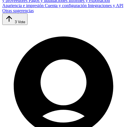
y proveedores
Pagos y liquidaciones
Informes y exportación
Apariencia e impresión
Cuenta y configuración
Integraciones y API
Otras sugerencias
3
Vote