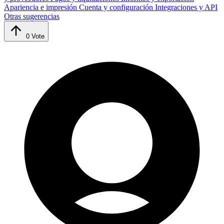
Apariencia e impresión
Cuenta y configuración
Integraciones y API
Otras sugerencias
0
Vote