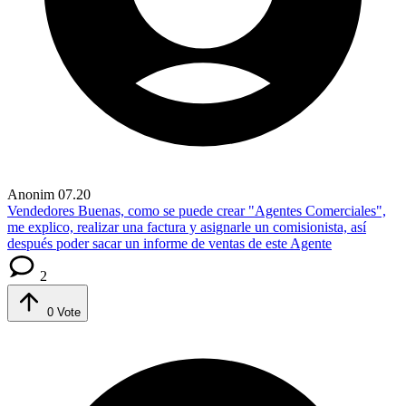
Anonim
07.20
Vendedores
Buenas, como se puede crear "Agentes Comerciales",
me explico, realizar una factura y asignarle un comisionista, así
después poder sacar un informe de ventas de este Agente
2
0
Vote