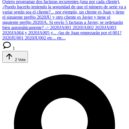
Quiero programar dos facturas recurrentes (una por cada cliente).
¿Puedo hacerlo teniendo la seguridad de que el número de serie va a
variar según sea el cliente?... por ejemplo, un cliente es Juan y tiene
el siguiente prefijo 2020JU y otro cliente es Javier y tiene el
siguiente prefijo 2020JA. Si envío 5 facturas a Javier, se ordenarán
bien automáticamente? -> 2020JA001 2020JA002 2020JA003
2020JA004 y 2020JA005 y... ¿las de Juan empezarán por el 001?
2020JU001 2020JU002 etc... etc...
1
2
Vote