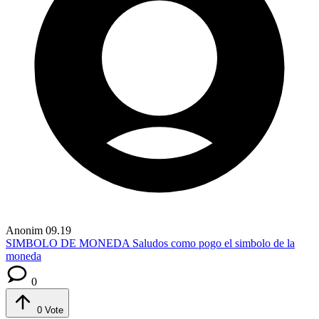
Anonim
09.19
SIMBOLO DE MONEDA
Saludos como pogo el simbolo de la
moneda
0
0
Vote