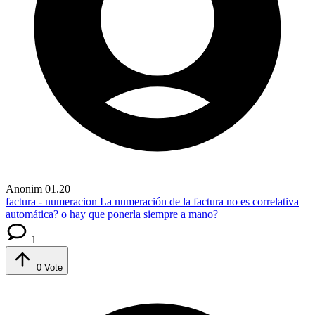
Anonim
01.20
factura - numeracion
La numeración de la factura no es correlativa
automática? o hay que ponerla siempre a mano?
1
0
Vote