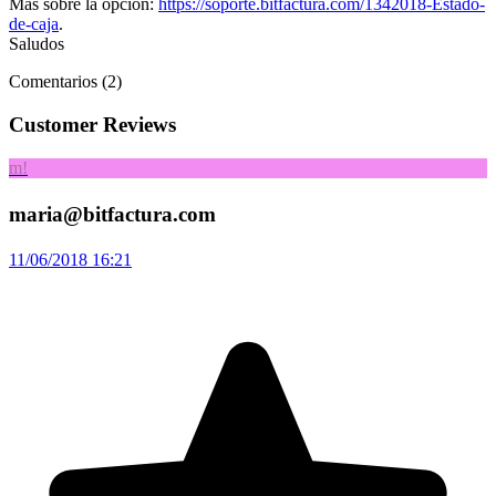
Más sobre la opción:
https://soporte.bitfactura.com/1342018-Estado-
de-caja
.
Saludos
Comentarios (2)
Customer Reviews
m!
maria@bitfactura.com
!!
11/06/2018 16:21